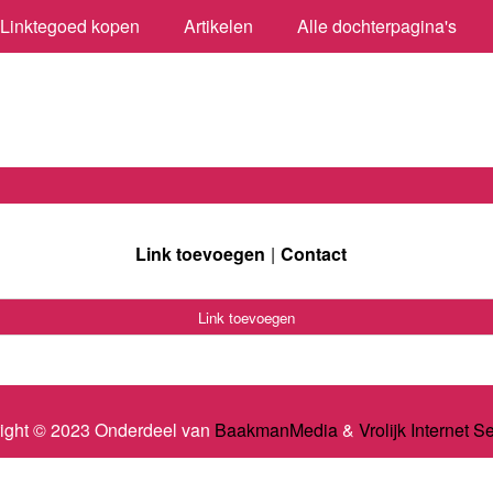
Linktegoed kopen
Artikelen
Alle dochterpagina's
Link toevoegen
Contact
Link toevoegen
ight © 2023 Onderdeel van
BaakmanMedia
&
Vrolijk Internet S